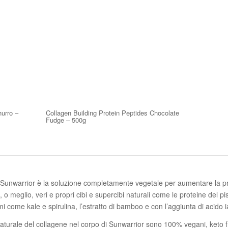
hurro –
Collagen Building Protein Peptides Chocolate
Fudge – 500g
i Sunwarrior è la soluzione completamente vegetale per aumentare la pr
o meglio, veri e propri cibi e supercibi naturali come le proteine del pisel
mi come kale e spirulina, l’estratto di bamboo e con l’aggiunta di acido i
 naturale del collagene nel corpo di Sunwarrior sono 100% vegani, keto fr