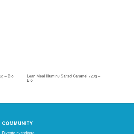
0g – Bio
Lean Meal Illumin8 Salted Caramel 720g –
Bio
COMMUNITY
Diventa rivenditore