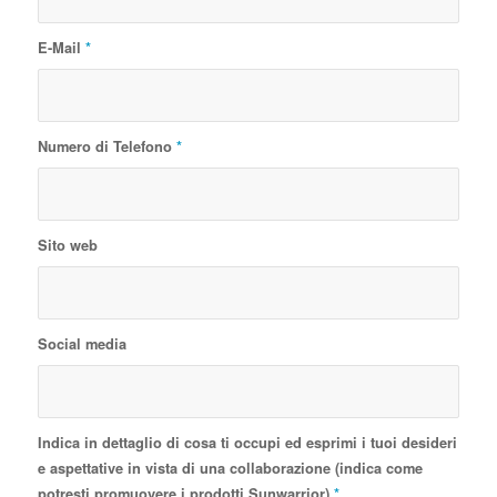
E-Mail
*
Numero di Telefono
*
Sito web
Social media
Indica in dettaglio di cosa ti occupi ed esprimi i tuoi desideri
e aspettative in vista di una collaborazione (indica come
potresti promuovere i prodotti Sunwarrior)
*