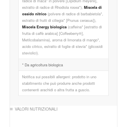
radice di maca* in polvere [Liipidium meyenii],
estratto di radice di Rhodiola rosea*),
Miscela di
ossido nitrico
(polvere di radice di barbabietola*,
estratto di frutti di ciliegia* [Prunus cerasus]),
Miscela Energy biologica
(caffeina* [estratto di
frutta di caffè arabica] [Coffeeberry®],
Metilcobalamina), aroma di limonata di mango*,
acido citrico, estratto di foglie di stevia* (glicosidi
steviolici).
* Da agricoltura biologica
Notifica sui possibili allergeni: prodotto in uno
stabilimento che può produrre anche prodotti
contenenti arachidi o altra frutta a guscio.
VALORI NUTRIZIONALI