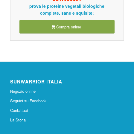
prova le proteine vegetali biologiche
complete, sane e squisite:
Compra online
SUNWARRIOR ITALIA
Negozio online
Seguici su Facebook
Contattaci
La Storia