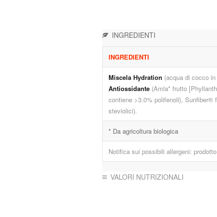
INGREDIENTI
INGREDIENTI
Miscela Hydration
(acqua di cocco in 
Antiossidante
(Amla* frutto [Phyllan
contiene >3.0% polifenoli}, Sunfiber® fib
steviolici).
* Da agricoltura biologica
Notifica sui possibili allergeni: prodot
VALORI NUTRIZIONALI