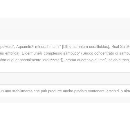
polvere*, Aquamin® minerali marini* [Lithothamnium corallioides], Real Salt®
thus emblica], Eldermune® complesso sambuco* {Succo concentrato di sambuc
ra di guar parzialmente idrolizzata*]), aroma di cetriolo e lime*, acido citrico, e
to in uno stabilimento che può produrre anche prodotti contenenti arachidi o altr