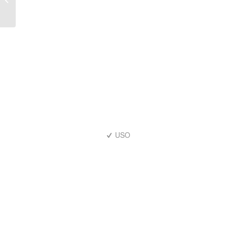
Watermelon Wave 285g
USO