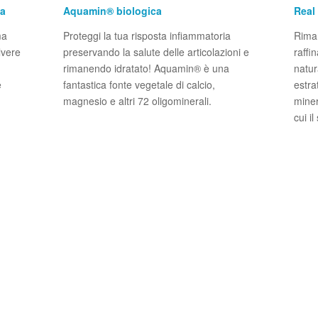
ca
Aquamin® biologica
Real
ma
Proteggi la tua risposta infiammatoria
Riman
lvere
preservando la salute delle articolazioni e
raffi
rimanendo idratato! Aquamin® è una
natur
e
fantastica fonte vegetale di calcio,
estra
magnesio e altri 72 oligominerali.
miner
cui i