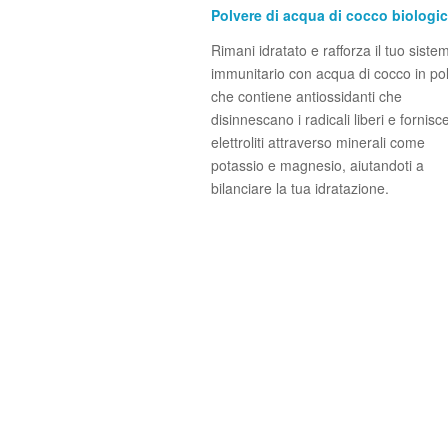
Polvere di acqua di cocco biologi
Rimani idratato e rafforza il tuo siste
immunitario con acqua di cocco in po
che contiene antiossidanti che
disinnescano i radicali liberi e fornisc
elettroliti attraverso minerali come
potassio e magnesio, aiutandoti a
bilanciare la tua idratazione.