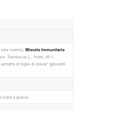
 sale marino),
Miscela Immunitaria
o, Sambucus L., frutto, 65:1,
stratto di foglie di stevia* (glicosidi
a frutta a guscio.