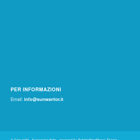
PER INFORMAZIONI
Email:
info@sunwarrior.it
© Copyright -
Sunwarrior Italia
-
powered by Enfold WordPress Theme