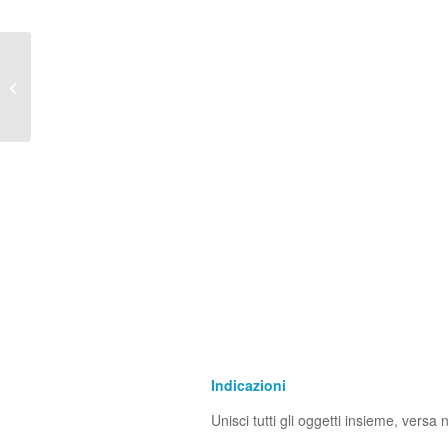
Frullato proteico maca e
vaniglia
Indicazioni
Unisci tutti gli oggetti insieme, versa 