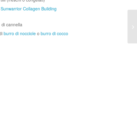
i
Sunwarrior Collagen Building
 di cannella
di
burro di nocciole
o
burro di cocco