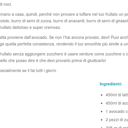
i noci.
mano a casa, quindi, perché non provare a tuffare nel tuo frullato un po
iole, burro di semi di zucca, burro di anacardi, burro di semi di giraso
frullato delizioso e super cremoso.
alità proviene dall’avocado. Se non l’hai ancora provato, devi! Puoi anc
nge quella perfetta consistenza, rendendo il tuo smoothie più simile a u
 frullato senza aggiungere zucchero è usare verdure come zucchine o c
llo che posso dire è che devi provarlo prima di giudicarlo!
pecialmente se li fai tutti i giorni.
Ingredienti:
450ml di lat
450ml di ac
1 avocado c
2 pezzi di z
225 gr di mir