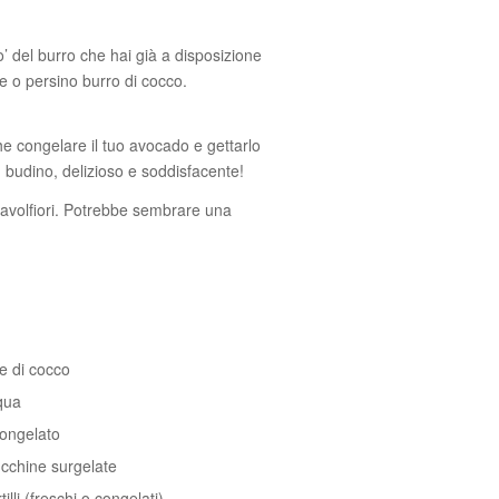
’ del burro che hai già a disposizione
le o persino burro di cocco.
he congelare il tuo avocado e gettarlo
n budino, delizioso e soddisfacente!
avolfiori. Potrebbe sembrare una
te di cocco
qua
ongelato
ucchine surgelate
tilli (freschi o congelati)