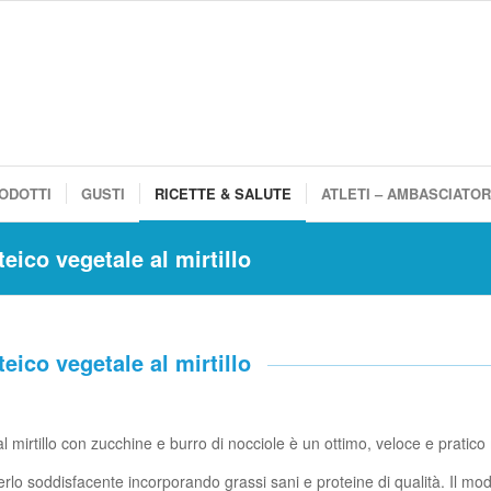
ODOTTI
GUSTI
RICETTE & SALUTE
ATLETI – AMBASCIATOR
eico vegetale al mirtillo
eico vegetale al mirtillo
al mirtillo con zucchine e burro di nocciole è un ottimo, veloce e prati
rlo soddisfacente incorporando grassi sani e proteine ​​di qualità. Il m