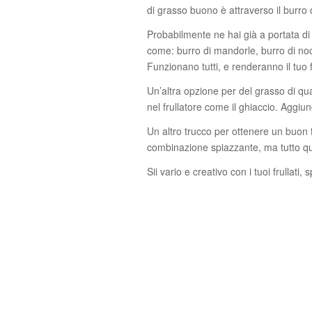
di grasso buono è attraverso il burro d
Probabilmente ne hai già a portata di 
come: burro di mandorle, burro di nocc
Funzionano tutti, e renderanno il tuo 
Un’altra opzione per del grasso di qu
nel frullatore come il ghiaccio. Aggiu
Un altro trucco per ottenere un buon
combinazione spiazzante, ma tutto que
Sii vario e creativo con i tuoi frullati, s