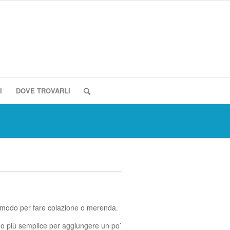
I
DOVE TROVARLI
co modo per fare colazione o merenda.
odo più semplice per aggiungere un po’