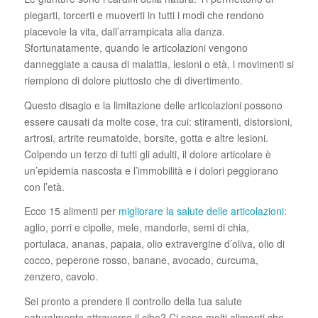
piegarti, torcerti e muoverti in tutti i modi che rendono
piacevole la vita, dall’arrampicata alla danza.
Sfortunatamente, quando le articolazioni vengono
danneggiate a causa di malattia, lesioni o età, i movimenti si
riempiono di dolore piuttosto che di divertimento.
Questo disagio e la limitazione delle articolazioni possono
essere causati da molte cose, tra cui: stiramenti, distorsioni,
artrosi, artrite reumatoide, borsite, gotta e altre lesioni.
Colpendo un terzo di tutti gli adulti, il dolore articolare è
un’epidemia nascosta e l’immobilità e i dolori peggiorano
con l’età.
Ecco 15 alimenti per
migliorare la salute delle articolazioni
:
aglio, porri e cipolle, mele, mandorle, semi di chia,
portulaca, ananas, papaia, olio extravergine d’oliva, olio di
cocco, peperone rosso, banane, avocado, curcuma,
zenzero, cavolo.
Sei pronto a prendere il controllo della tua salute
naturalmente attraverso il cibo? Ci sono molti alimenti che