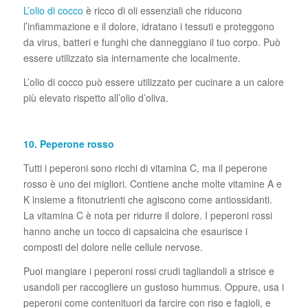
L’olio di cocco
è ricco di oli essenziali che riducono
l’infiammazione e il dolore, idratano i tessuti e proteggono
da virus, batteri e funghi che danneggiano il tuo corpo. Può
essere utilizzato sia internamente che localmente.
L’olio di cocco può essere utilizzato per cucinare a un calore
più elevato rispetto all’olio d’oliva.
10. Peperone rosso
Tutti i peperoni sono ricchi di vitamina C, ma il peperone
rosso è uno dei migliori. Contiene anche molte vitamine A e
K insieme a fitonutrienti che agiscono come antiossidanti.
La vitamina C è nota per ridurre il dolore. I peperoni rossi
hanno anche un tocco di capsaicina che esaurisce i
composti del dolore nelle cellule nervose.
Puoi mangiare i peperoni rossi crudi tagliandoli a strisce e
usandoli per raccogliere un gustoso hummus. Oppure, usa i
peperoni come contenituori da farcire con riso e fagioli, e