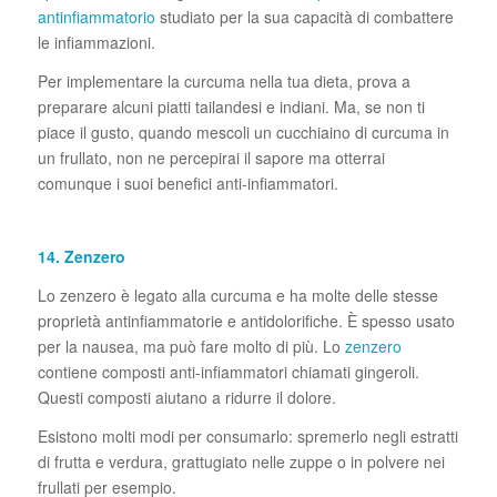
antinfiammatorio
studiato per la sua capacità di combattere
le infiammazioni.
Per implementare la curcuma nella tua dieta, prova a
preparare alcuni piatti tailandesi e indiani. Ma, se non ti
piace il gusto, quando mescoli un cucchiaino di curcuma in
un frullato, non ne percepirai il sapore ma otterrai
comunque i suoi benefici anti-infiammatori.
14. Zenzero
Lo zenzero è legato alla curcuma e ha molte delle stesse
proprietà antinfiammatorie e antidolorifiche. È spesso usato
per la nausea, ma può fare molto di più. Lo
zenzero
contiene composti anti-infiammatori chiamati gingeroli.
Questi composti aiutano a ridurre il dolore.
Esistono molti modi per consumarlo: spremerlo negli estratti
di frutta e verdura, grattugiato nelle zuppe o in polvere nei
frullati per esempio.